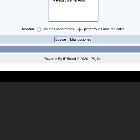
Mostrar
los más importantes
primero
los más recientes
Powered By
IP.Board
© 2026
IPS, Inc
.