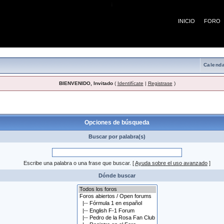
¡
INICIO
FORO
Calenda
BIENVENIDO, Invitado
(
Identifícate
|
Registrase
)
 búsqueda
Opciones de búsqueda
Buscar por palabra(s)
Escribe una palabra o una frase que buscar.
[
Ayuda sobre el uso avanzado
]
Dónde buscar