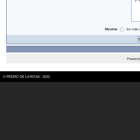
Mostrar
los más 
Powere
© PEDRO DE LA ROSA - 2022