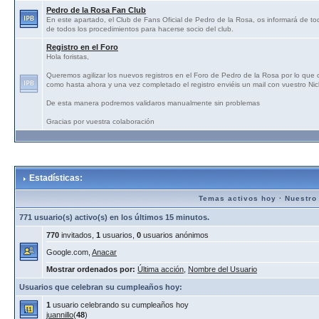
Pedro de la Rosa Fan Club
En este apartado, el Club de Fans Oficial de Pedro de la Rosa, os informará de tod
de todos los procedimientos para hacerse socio del club.
Registro en el Foro
Hola foristas,
Queremos agilizar los nuevos registros en el Foro de Pedro de la Rosa por lo que
como hasta ahora y una vez completado el registro enviéis un mail con vuestro N
De esta manera podremos validaros manualmente sin problemas
Gracias por vuestra colaboración
Estadísticas:
Temas activos hoy
·
Nuestro
771 usuario(s) activo(s) en los últimos 15 minutos.
770
invitados,
1
usuarios,
0
usuarios anónimos
Google.com,
Anacar
Mostrar ordenados por:
Última acción
,
Nombre del Usuario
Usuarios que celebran su cumpleaños hoy:
1
usuario celebrando su cumpleaños hoy
juannillo
(
48
)