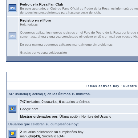
Pedro de la Rosa Fan Club
En este apartado, el Club de Fans Oficial de Pedro de la Rosa, os informará de tod
de todos los procedimientos para hacerse socio del club.
Registro en el Foro
Hola foristas,
Queremos agilizar los nuevos registros en el Foro de Pedro de la Rosa por lo que
como hasta ahora y una vez completado el registro enviéis un mail con vuestro N
De esta manera podremos validaros manualmente sin problemas
Gracias por vuestra colaboración
Estadísticas:
Temas activos hoy
·
Nuestro
747 usuario(s) activo(s) en los últimos 15 minutos.
747
invitados,
0
usuarios,
0
usuarios anónimos
Google.com
Mostrar ordenados por:
Última acción
,
Nombre del Usuario
Usuarios que celebran su cumpleaños hoy:
2
usuarios celebrando su cumpleaños hoy
manugbn
(
43
),
SoicleGlica
(
44
)