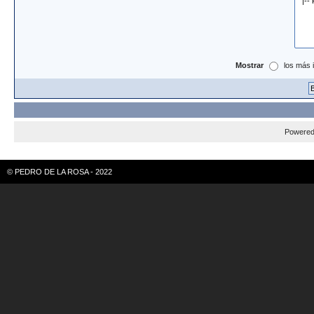
Mostrar
los más 
Powere
© PEDRO DE LA ROSA - 2022