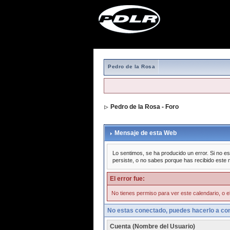
Pedro de la Rosa
Pedro de la Rosa - Foro
Mensaje de esta Web
Lo sentimos, se ha producido un error. Si no es
persiste, o no sabes porque has recibido este 
El error fue:
No tienes permiso para ver este calendario, o el
No estas conectado, puedes hacerlo a con
Cuenta (Nombre del Usuario)