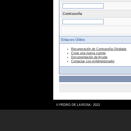
Contraseña
Enlaces Útiles
Recuperación de Contraseña Olvidada
Crear una nueva cuenta
Documentación de Ayuda
Contactar con el Administrador
© PEDRO DE LA ROSA - 2022