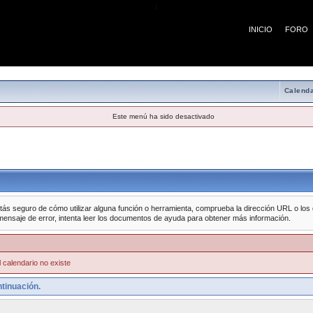
¡
INICIO
FORO
Calenda
Este menú ha sido desactivado
tás seguro de cómo utilizar alguna función o herramienta, comprueba la dirección URL o los da
mensaje de error, intenta leer los documentos de ayuda para obtener más información.
 calendario no existe
tinuación.