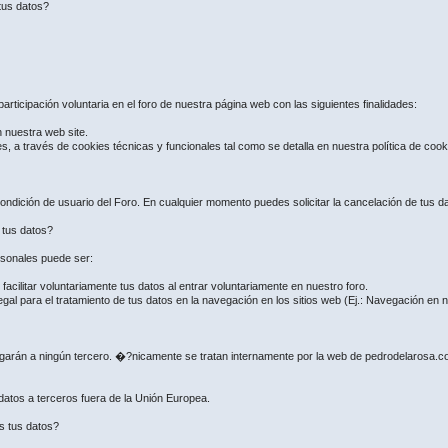
tus datos?
articipación voluntaria en el foro de nuestra página web con las siguientes finalidades:
n nuestra web site.
es, a través de cookies técnicas y funcionales tal como se detalla en nuestra política de coo
ndición de usuario del Foro. En cualquier momento puedes solicitar la cancelación de tus dat
e tus datos?
ersonales puede ser:
ilitar voluntariamente tus datos al entrar voluntariamente en nuestro foro.
gal para el tratamiento de tus datos en la navegación en los sitios web (Ej.: Navegación en
regarán a ningún tercero. �?nicamente se tratan internamente por la web de pedrodelarosa.
 datos a terceros fuera de la Unión Europea.
s tus datos?