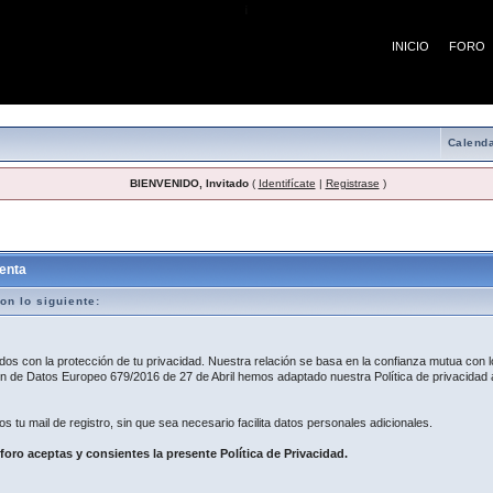
¡
INICIO
FORO
Calenda
BIENVENIDO, Invitado
(
Identifícate
|
Registrase
)
egistro
enta
on lo siguiente:
 con la protección de tu privacidad. Nuestra relación se basa en la confianza mutua con lo
 de Datos Europeo 679/2016 de 27 de Abril hemos adaptado nuestra Política de privacidad a
os tu mail de registro, sin que sea necesario facilita datos personales adicionales.
 foro aceptas y consientes la presente Política de Privacidad.