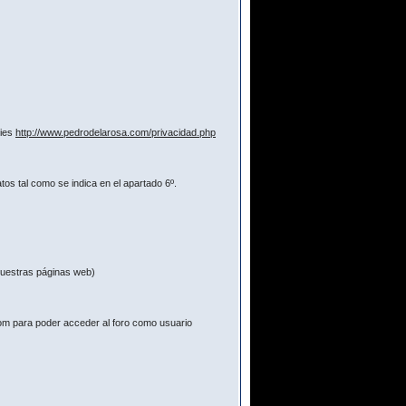
kies
http://www.pedrodelarosa.com/privacidad.php
os tal como se indica en el apartado 6º.
 nuestras páginas web)
com para poder acceder al foro como usuario