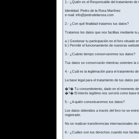
1.- ¿Quién es el Responsable del tratamiento de 
Identidad: Pedro de la Rosa Martínez
e-mail: info@pedrodelarosa.com
2.- ¿Con qué finalidad tratamos tus datos?
Tratamos los datos que nos facilitas mediante tu p
a ) Gestionar tu participación en el foro situado e
b ) Permitir el funcionamiento de nuestras websit
3.- ¿Cuánto tiempo conservaremos tus datos?
Tus datos se conservarán mientras ostentes la co
4.- ¿Cuál es la legitimación para el tratamiento d
La base legal para el tratamiento de tus datos p
�?� Tu consentimiento, dado en el momento de fac
�?� El interés legítimo nos servirá como base le
5.- ¿A quién comunicaremos tus datos?
Los datos obtenidos a través del foro no se ent
registrado.
No se realizan transferencias internacionales de
6.- ¿Cuáles son tus derechos cuando nos facilita