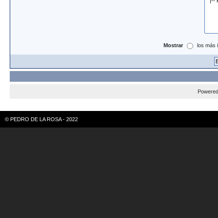
Mostrar
los más 
Powere
© PEDRO DE LA ROSA - 2022