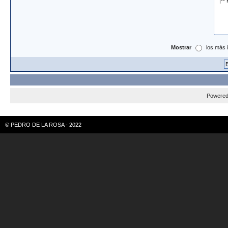
Mostrar
los más 
Powere
© PEDRO DE LA ROSA - 2022