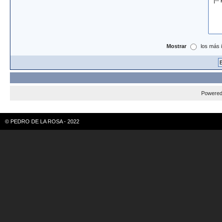
Mostrar
los más 
Powere
© PEDRO DE LA ROSA - 2022