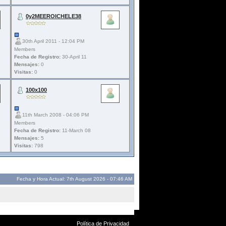
0y2MEEROICHELE38
30th April 2011 - 12:04 PM
Members
Fecha de Registro:
30-April 11
Mensajes:
0
Visitas:
0
100x100
11th March 2008 - 04:06 PM
Members
Fecha de Registro:
11-March 08
Mensajes:
5
Visitas:
798
Fecha y Hora Actual: 7th August 2026 - 07:46 AM
Política de Privacidad