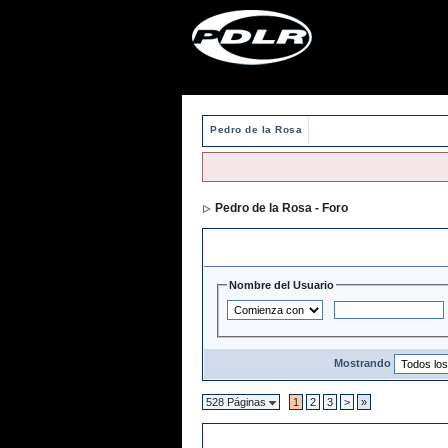
Pedro de la Rosa
Pedro de la Rosa - Foro
> Directorio de 
Opciones y Filtros de Búsqueda
Nombre del Usuario
Mostrando
528 Páginas
1
2
3
>
»
Directorio de Usuarios