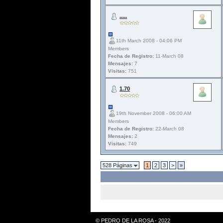
.....
11th March 2008 - 04:06 PM
Members
Fecha de Registro:
11-March 08
Mensajes:
7
Visitas:
751
1.70
19th November 2008 - 06:00 AM
Members
Fecha de Registro:
22-March 08
Mensajes:
2
Visitas:
749
528 Páginas
1
2
3
>
»
© PEDRO DE LA ROSA - 2022