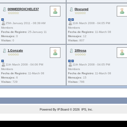
009MEEROICHELE37
0bscured
25th January 2011 - 08:39 AM
11th March 2008 - 04:05 PM
Members
Members
Fecha de Registro:
25-January 11
Fecha de Registro:
11-March 08
Mensajes:
0
Mensajes:
12
Visitas:
0
Visitas:
807
1.Gonzalo
100rosa
11th March 2008 - 04:06 PM
11th March 2008 - 04:05 PM
Members
Members
Fecha de Registro:
11-March 08
Fecha de Registro:
11-March 08
Mensajes:
6
Mensajes:
15
Visitas:
729
Visitas:
786
Powered By
IP.Board
© 2026
IPS, Inc
.