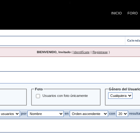
¡
INICIO
FORO
Calenda
BIENVENIDO, Invitado
(
Identifícate
|
Registrase
)
Usuarios
Foto
Género del Usuari
Usuarios con foto únicamente
por
en
con
result