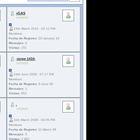
+GAS
15th March 2010 - 02:12 PM
Members
Fecha de Registro:
20-January 10
Mensajes:
0
Visitas:
251
-jorge-1410-
14th June 2008 - 07:17 PM
Members
Fecha de Registro:
9-June 08
Mensajes:
1
Visitas:
851
.
11th March 2008 - 04:05 PM
Members
Fecha de Registro:
11-March 08
Mensajes:
5
Visitas:
2.987