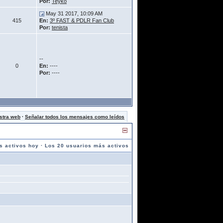
Por:
Teyko
May 31 2017, 10:09 AM
415
En:
3º FAST & PDLR Fan Club
Por:
tenista
--
0
En:
----
Por:
----
stra web
·
Señalar todos los mensajes como leídos
s activos hoy
·
Los 20 usuarios más activos