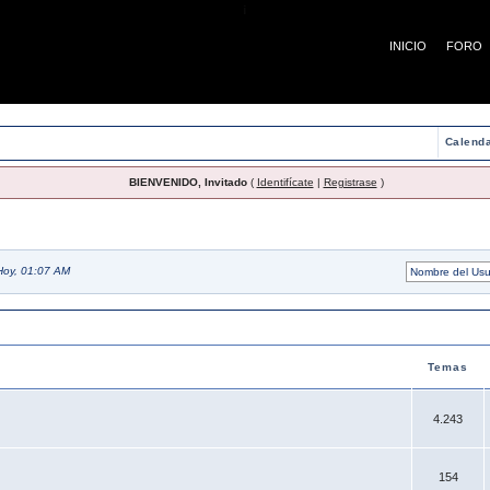
¡
INICIO
FORO
Calenda
BIENVENIDO, Invitado
(
Identifícate
|
Registrase
)
Hoy, 01:07 AM
Temas
4.243
154