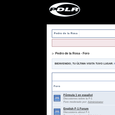
Pedro de la Rosa
Pedro de la Rosa - Foro
BIENVENIDO; TU ÚLTIMA VISITA TUVO LUGAR:
Foros abiertos / Open forums
Foro
Fórmula 1 en español
Discusiones sobre la F-1
Foro moderado por:
Administrator
English F-1 Forum
Discussions about F-1