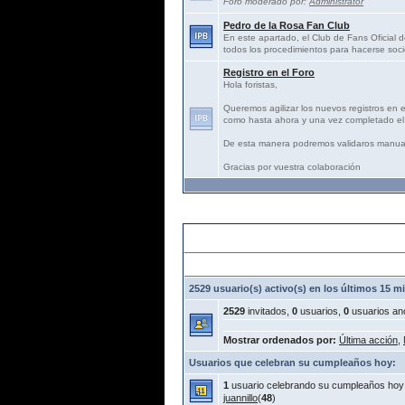
Foro moderado por:
Administrator
Pedro de la Rosa Fan Club
En este apartado, el Club de Fans Oficial d
todos los procedimientos para hacerse soci
Registro en el Foro
Hola foristas,
Queremos agilizar los nuevos registros en 
como hasta ahora y una vez completado el 
De esta manera podremos validaros manua
Gracias por vuestra colaboración
Estadísticas:
2529 usuario(s) activo(s) en los últimos 15 m
2529
invitados,
0
usuarios,
0
usuarios an
Mostrar ordenados por:
Última acción
,
Usuarios que celebran su cumpleaños hoy:
1
usuario celebrando su cumpleaños hoy
juannillo
(
48
)