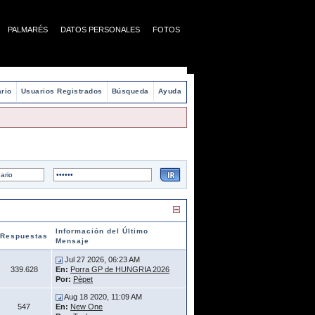
PALMARÉS
DATOS PERSONALES
FOTOS
rio
Usuarios Registrados
Búsqueda
Ayuda
Información del Último
Respuestas
Mensaje
Jul 27 2026, 06:23 AM
339.628
En:
Porra GP de HUNGRIA 2026
Por:
Pèpet
Aug 18 2020, 11:09 AM
547
En:
New One