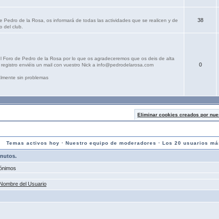
38
e Pedro de la Rosa, os informará de todas las actividades que se realicen y de
o del club.
el Foro de Pedro de la Rosa por lo que os agradeceremos que os deis de alta
0
registro enviéis un mail con vuestro Nick a info@pedrodelarosa.com
lmente sin problemas
Eliminar cookies creados por nue
Temas activos hoy
·
Nuestro equipo de moderadores
·
Los 20 usuarios má
inutos.
ónimos
Nombre del Usuario