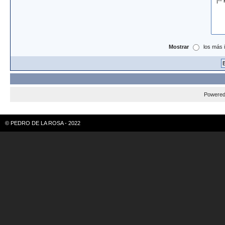
Mostrar
los más 
Powere
© PEDRO DE LA ROSA - 2022