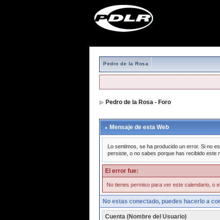
Pedro de la Rosa
Pedro de la Rosa - Foro
Mensaje de esta Web
Lo sentimos, se ha producido un error. Si no es
persiste, o no sabes porque has recibido este 
El error fue:
No tienes permiso para ver este calendario, o el
No estas conectado, puedes hacerlo a con
Cuenta (Nombre del Usuario)