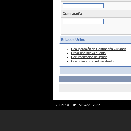
Contraseña
Enlaces Útiles
Recuperación de Contraseña Olvidada
Crear una nueva cuenta
Documentación de Ayuda
Contactar con el Administrador
© PEDRO DE LA ROSA - 2022