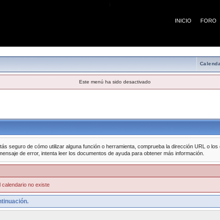
¡
INICIO
FORO
Calenda
Este menú ha sido desactivado
tás seguro de cómo utilizar alguna función o herramienta, comprueba la dirección URL o los da
mensaje de error, intenta leer los documentos de ayuda para obtener más información.
 calendario no existe
tinuación.