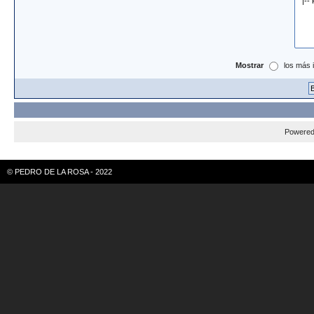
Mostrar
los más 
Powere
© PEDRO DE LA ROSA - 2022