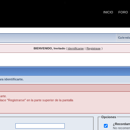
¡
INICIO
FORO
Calenda
BIENVENIDO, Invitado
(
Identificarse
|
Registrase
)
a identificarte.
arte.
lace "Registrarse" en la parte superior de la pantalla
Opciones
¿Recordar
No recomend