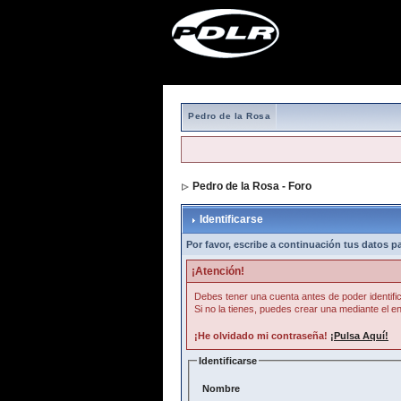
Pedro de la Rosa
Pedro de la Rosa - Foro
> Identificarse
Identificarse
Por favor, escribe a continuación tus datos par
¡Atención!
Debes tener una cuenta antes de poder identific
Si no la tienes, puedes crear una mediante el en
¡He olvidado mi contraseña!
¡Pulsa Aquí!
Identificarse
Nombre