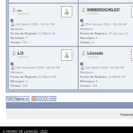
.....
009MEEROICHELE37
11th March 2008 - 04:06 PM
25th January 2011 - 08:39 AM
Members
Members
Fecha de Registro:
11-March 08
Fecha de Registro:
25-January 11
Mensajes:
7
Mensajes:
0
Visitas:
751
Visitas:
0
1.70
1.Gonzalo
19th November 2008 - 06:00 AM
11th March 2008 - 04:06 PM
Members
Members
Fecha de Registro:
22-March 08
Fecha de Registro:
11-March 08
Mensajes:
2
Mensajes:
6
Visitas:
749
Visitas:
729
530 Páginas
1
2
3
>
»
Powere
© PEDRO DE LA ROSA - 2022