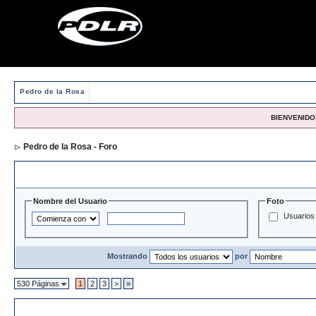
Pedro de la Rosa
BIENVENIDO,
Pedro de la Rosa - Foro
> Directorio de Usuarios
Opciones y Filtros de Búsqueda
Nombre del Usuario
Foto
Usuarios 
Mostrando
por
530 Páginas
1
2
3
>
»
Directorio de Usuarios