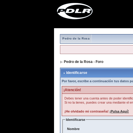
Pedro de la Rosa
Pedro de la Rosa - Foro
> Identificarse
Identificarse
Por favor, escribe a continuación tus datos par
¡Atención!
Debes tener una cuenta antes de poder identific
Si no la tienes, puedes crear una mediante el en
¡He olvidado mi contraseña!
¡Pulsa Aquí!
Identificarse
Nombre