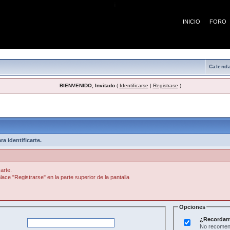
¡
INICIO
FORO
Calenda
BIENVENIDO, Invitado
(
Identificarse
|
Registrase
)
a identificarte.
arte.
lace "Registrarse" en la parte superior de la pantalla
Opciones
¿Recordar
No recomend