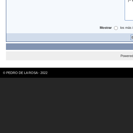
Mostrar
los más 
Powere
© PEDRO DE LA ROSA - 2022