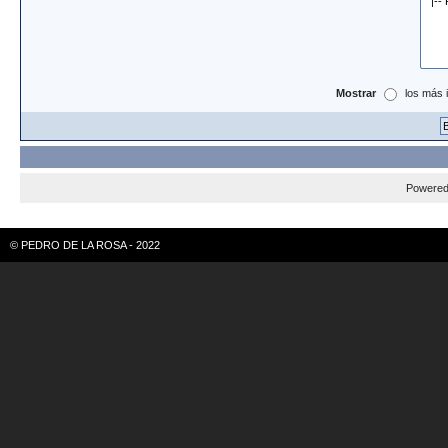
Mostrar
los más 
Powere
© PEDRO DE LA ROSA - 2022