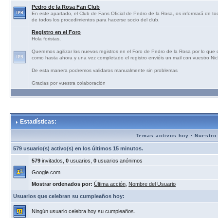
Pedro de la Rosa Fan Club
En este apartado, el Club de Fans Oficial de Pedro de la Rosa, os informará de tod
de todos los procedimientos para hacerse socio del club.
Registro en el Foro
Hola foristas,
Queremos agilizar los nuevos registros en el Foro de Pedro de la Rosa por lo que
como hasta ahora y una vez completado el registro enviéis un mail con vuestro N
De esta manera podremos validaros manualmente sin problemas
Gracias por vuestra colaboración
Estadísticas:
Temas activos hoy
·
Nuestro
579 usuario(s) activo(s) en los últimos 15 minutos.
579
invitados,
0
usuarios,
0
usuarios anónimos
Google.com
Mostrar ordenados por:
Última acción
,
Nombre del Usuario
Usuarios que celebran su cumpleaños hoy:
Ningún usuario celebra hoy su cumpleaños.