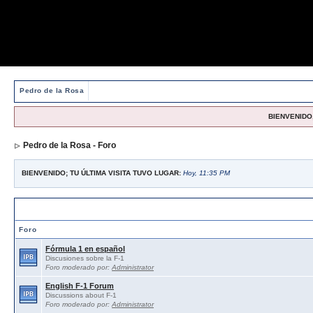
Pedro de la Rosa
BIENVENIDO,
Pedro de la Rosa - Foro
BIENVENIDO; TU ÚLTIMA VISITA TUVO LUGAR:
Hoy, 11:35 PM
Foros abiertos / Open forums
Foro
Fórmula 1 en español
Discusiones sobre la F-1
Foro moderado por:
Administrator
English F-1 Forum
Discussions about F-1
Foro moderado por:
Administrator