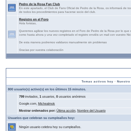
Pedro de la Rosa Fan Club
En este apartado, el Club de Fans Oficial de Pedro de la Rosa, os informará de tod
de todos los procedimientos para hacerse socio del club.
Registro en el Foro
Hola foristas,
Queremos agilizar los nuevos registros en el Foro de Pedro de la Rosa por lo que
como hasta ahora y una vez completado el registro enviéis un mail con vuestro N
De esta manera podremos validaros manualmente sin problemas
Gracias por vuestra colaboración
Estadísticas:
Temas activos hoy
·
Nuestro
800 usuario(s) activo(s) en los últimos 15 minutos.
799
invitados,
1
usuarios,
0
usuarios anónimos
Google.com,
Michealmok
Mostrar ordenados por:
Última acción
,
Nombre del Usuario
Usuarios que celebran su cumpleaños hoy:
Ningún usuario celebra hoy su cumpleaños.