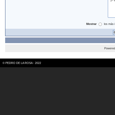
Mostrar
los más 
Powere
© PEDRO DE LA ROSA - 2022