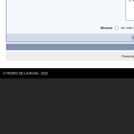
Mostrar
los más 
Powere
© PEDRO DE LA ROSA - 2022