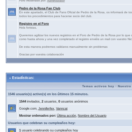
Foro moderado por:
Administrator
Pedro de la Rosa Fan Club
En este apartado, el Club de Fans Oficial de Pedro de la Rosa, os informará de tod
todos los procedimientos para hacerse socio del club.
Registro en el Foro
Hola foristas,
Queremos agilizar los nuevos registros en el Foro de Pedro de la Rosa por lo que
como hasta ahora y una vez completado el registro enviéis un mail con vuestro N
De esta manera podremos validaros manualmente sin problemas
Gracias por vuestra colaboración
Estadísticas:
Temas activos hoy
·
Nuestro
1546 usuario(s) activo(s) en los últimos 15 minutos.
1544
invitados,
2
usuarios,
0
usuarios anónimos
Google.com,
Jenniferfex
,
Vanncat
Mostrar ordenados por:
Última acción
,
Nombre del Usuario
Usuarios que celebran su cumpleaños hoy:
1
usuario celebrando su cumpleaños hoy