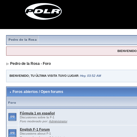
Pedro de la Rosa
BIENVENIDO,
Pedro de la Rosa - Foro
BIENVENIDO; TU ÚLTIMA VISITA TUVO LUGAR:
Hoy, 03:52 AM
Foros abiertos / Open forums
Foro
Fórmula 1 en español
Discusiones sobre la F-1
Foro moderado por:
Administrator
English F-1 Forum
Discussions about F-1