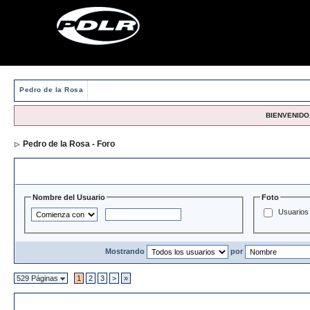
Pedro de la Rosa
BIENVENIDO,
Pedro de la Rosa - Foro
> Directorio de Usuarios
Opciones y Filtros de Búsqueda
Nombre del Usuario
Foto
Usuarios 
Mostrando
por
529 Páginas
1
2
3
>
»
Directorio de Usuarios