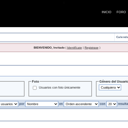
¡
INICIO
FORO
Calenda
BIENVENIDO, Invitado
(
Identifícate
|
Registrase
)
Usuarios
Foto
Género del Usuari
Usuarios con foto únicamente
por
en
con
result