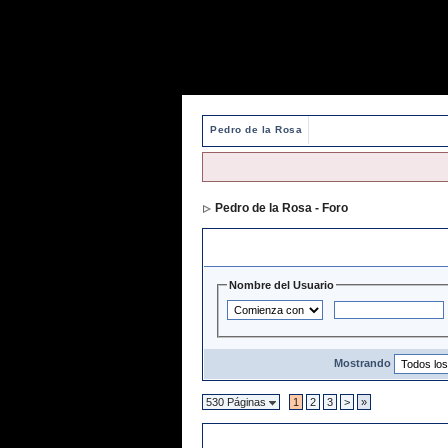
Pedro de la Rosa
Pedro de la Rosa - Foro
> Directorio de 
Opciones y Filtros de Búsqueda
Nombre del Usuario
Mostrando
530 Páginas
1
2
3
>
»
Directorio de Usuarios