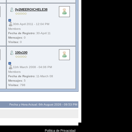
0y2MEEROICHELE38
30th April 2011 - 12:04 PM
Members
Fecha de Registro:
30-April 11
Mensajes:
0
Visitas:
0
100x100
11th March 2008 - 04:06 PM
Members
Fecha de Registro:
11-March 08
Mensajes:
5
Visitas:
798
Fecha y Hora Actual: 6th August 2026 - 09:53 PM
Política de Privacidad