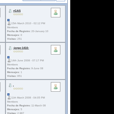
+GAS
15th March 2010 - 02:12 PM
Members
Fecha de Registro:
20-January 10
Mensajes:
0
Visitas:
251
-jorge-1410-
14th June 2008 - 07:17 PM
Members
Fecha de Registro:
9-June 08
Mensajes:
1
Visitas:
851
.
11th March 2008 - 04:05 PM
Members
Fecha de Registro:
11-March 08
Mensajes:
5
Visitas:
2.987