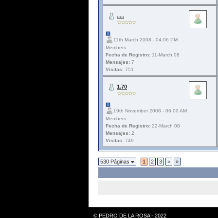
.....
11th March 2008 - 04:06 PM
Members
Fecha de Registro:
11-March 08
Mensajes:
7
Visitas:
751
1.70
19th November 2008 - 06:00 AM
Members
Fecha de Registro:
22-March 08
Mensajes:
2
Visitas:
749
530 Páginas
1
2
3
>
»
© PEDRO DE LA ROSA - 2022