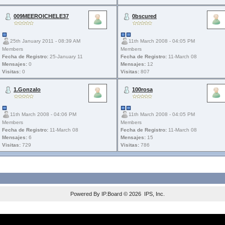
009MEEROICHELE37
0bscured
25th January 2011 - 08:39 AM
11th March 2008 - 04:05 PM
Members
Members
Fecha de Registro:
25-January 11
Fecha de Registro:
11-March 08
Mensajes:
0
Mensajes:
12
Visitas:
0
Visitas:
807
1.Gonzalo
100rosa
11th March 2008 - 04:06 PM
11th March 2008 - 04:05 PM
Members
Members
Fecha de Registro:
11-March 08
Fecha de Registro:
11-March 08
Mensajes:
6
Mensajes:
15
Visitas:
729
Visitas:
786
Powered By
IP.Board
© 2026
IPS, Inc
.