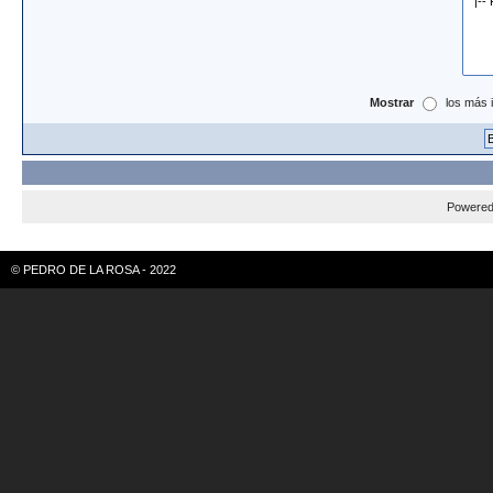
Mostrar
los más 
Powere
© PEDRO DE LA ROSA - 2022