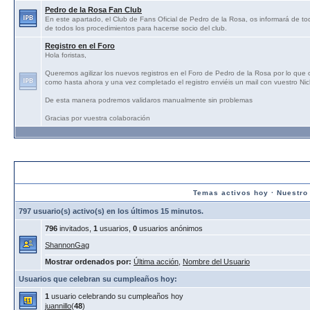
Pedro de la Rosa Fan Club
En este apartado, el Club de Fans Oficial de Pedro de la Rosa, os informará de tod
de todos los procedimientos para hacerse socio del club.
Registro en el Foro
Hola foristas,
Queremos agilizar los nuevos registros en el Foro de Pedro de la Rosa por lo que
como hasta ahora y una vez completado el registro enviéis un mail con vuestro N
De esta manera podremos validaros manualmente sin problemas
Gracias por vuestra colaboración
Estadísticas:
Temas activos hoy
·
Nuestro
797 usuario(s) activo(s) en los últimos 15 minutos.
796
invitados,
1
usuarios,
0
usuarios anónimos
ShannonGag
Mostrar ordenados por:
Última acción
,
Nombre del Usuario
Usuarios que celebran su cumpleaños hoy:
1
usuario celebrando su cumpleaños hoy
juannillo
(
48
)