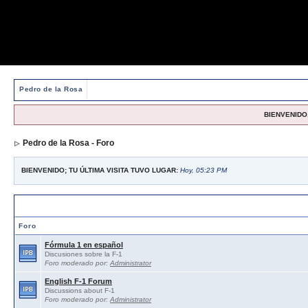
Pedro de la Rosa
BIENVENIDO,
Pedro de la Rosa - Foro
BIENVENIDO; TU ÚLTIMA VISITA TUVO LUGAR:
Hoy, 05:23 PM
Foros abiertos / Open forums
Foro
Fórmula 1 en español
Discusiones sobre la F-1
Foro moderado por:
Administrator
English F-1 Forum
Discussions about F-1
Foro moderado por:
Administrator