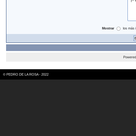
Mostrar
los más 
Powere
© PEDRO DE LA ROSA - 2022