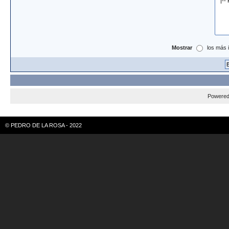
Mostrar
los más 
Powere
© PEDRO DE LA ROSA - 2022