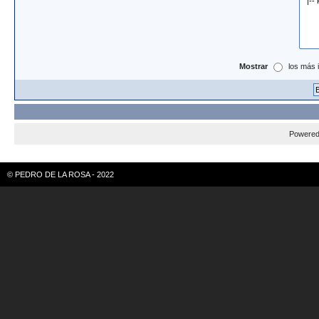
Mostrar
los más 
Powere
© PEDRO DE LA ROSA - 2022