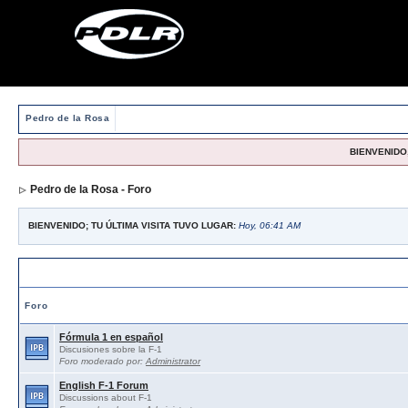
Pedro de la Rosa
BIENVENIDO,
Pedro de la Rosa - Foro
BIENVENIDO; TU ÚLTIMA VISITA TUVO LUGAR:
Hoy, 06:41 AM
Foros abiertos / Open forums
Foro
Fórmula 1 en español
Discusiones sobre la F-1
Foro moderado por:
Administrator
English F-1 Forum
Discussions about F-1