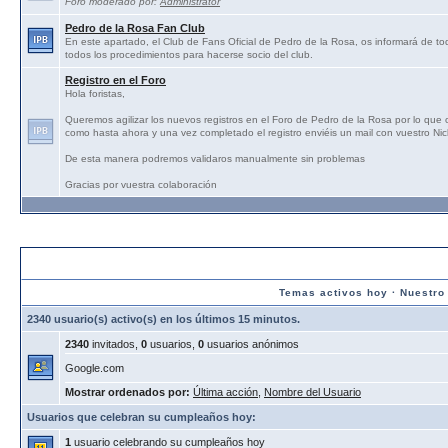
Foro moderado por:
Administrator
Pedro de la Rosa Fan Club
En este apartado, el Club de Fans Oficial de Pedro de la Rosa, os informará de tod
todos los procedimientos para hacerse socio del club.
Registro en el Foro
Hola foristas,
Queremos agilizar los nuevos registros en el Foro de Pedro de la Rosa por lo que
como hasta ahora y una vez completado el registro enviéis un mail con vuestro N
De esta manera podremos validaros manualmente sin problemas
Gracias por vuestra colaboración
Estadísticas:
Temas activos hoy
·
Nuestro
2340 usuario(s) activo(s) en los últimos 15 minutos.
2340
invitados,
0
usuarios,
0
usuarios anónimos
Google.com
Mostrar ordenados por:
Última acción
,
Nombre del Usuario
Usuarios que celebran su cumpleaños hoy:
1
usuario celebrando su cumpleaños hoy