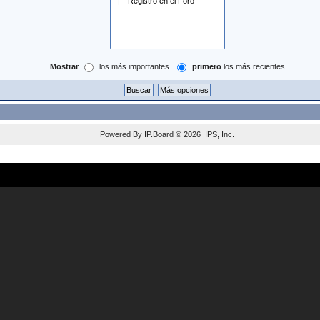
Mostrar
los más importantes
primero
los más recientes
Powered By
IP.Board
© 2026
IPS, Inc
.