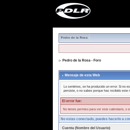
Pedro de la Rosa
Pedro de la Rosa - Foro
Mensaje de esta Web
Lo sentimos, se ha producido un error. Si no es
persiste, o no sabes porque has recibido este 
El error fue:
No tienes permiso para ver este calendario, o el
No estas conectado, puedes hacerlo a con
Cuenta (Nombre del Usuario)