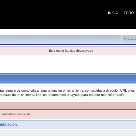
¡
INICIO
FORO
Calenda
Este menú ha sido desactivado
tás seguro de cómo utilizar alguna función o herramienta, comprueba la dirección URL o los da
mensaje de error, intenta leer los documentos de ayuda para obtener más información.
 calendario no existe
tinuación.