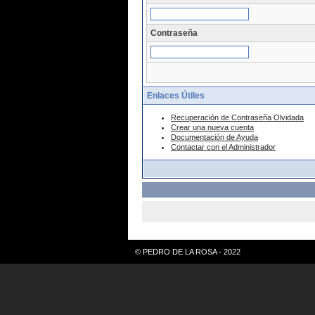
Contraseña
Enlaces Útiles
Recuperación de Contraseña Olvidada
Crear una nueva cuenta
Documentación de Ayuda
Contactar con el Administrador
© PEDRO DE LA ROSA - 2022