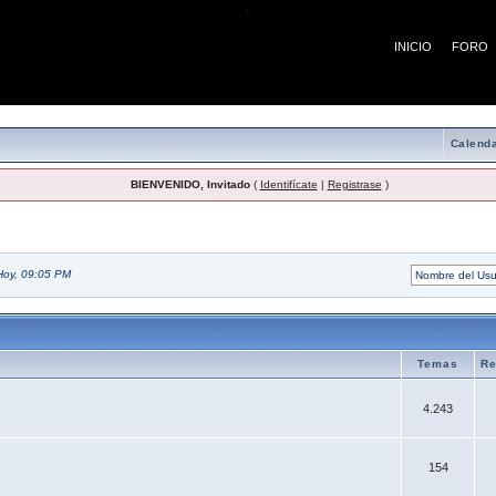
¡
INICIO
FORO
Calenda
BIENVENIDO, Invitado
(
Identifícate
|
Registrase
)
Hoy, 09:05 PM
Temas
Re
4.243
154