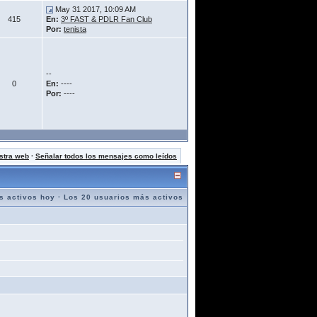
May 31 2017, 10:09 AM
415
En:
3º FAST & PDLR Fan Club
Por:
tenista
--
0
En:
----
Por:
----
stra web
·
Señalar todos los mensajes como leídos
s activos hoy
·
Los 20 usuarios más activos