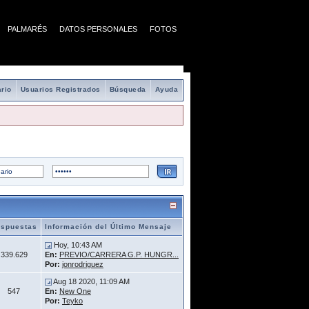
PALMARÉS
DATOS PERSONALES
FOTOS
rio
Usuarios Registrados
Búsqueda
Ayuda
spuestas
Información del Último Mensaje
Hoy, 10:43 AM
339.629
En:
PREVIO/CARRERA G.P. HUNGR...
Por:
jonrodriguez
Aug 18 2020, 11:09 AM
547
En:
New One
Por:
Teyko