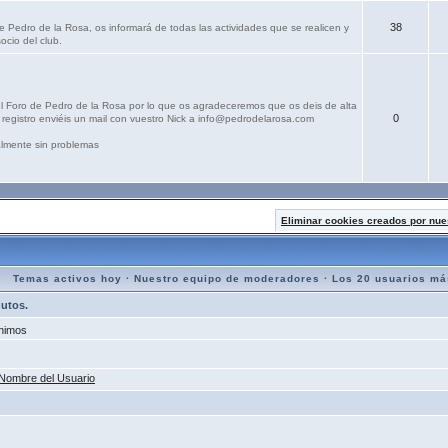
38
e Pedro de la Rosa, os informará de todas las actividades que se realicen y
ocio del club.
el Foro de Pedro de la Rosa por lo que os agradeceremos que os deis de alta
0
registro enviéis un mail con vuestro Nick a info@pedrodelarosa.com
lmente sin problemas
Eliminar cookies creados por nue
Temas activos hoy
·
Nuestro equipo de moderadores
·
Los 20 usuarios má
nutos.
nimos
Nombre del Usuario