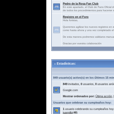
Pedro de la Rosa Fan Club
En este apartado, el Club de Fans Oficial d
de todos los procedimientos para hacerse s
Registro en el Foro
Hola foristas,
Queremos agilizar los nuevos registros en 
como hasta ahora y una vez completado el 
De esta manera podremos validaros manua
Gracias por vuestra colaboración
Estadísticas:
849 usuario(s) activo(s) en los últimos 15 mi
849
invitados,
0
usuarios,
0
usuarios anó
Google.com
Mostrar ordenados por:
Última acción
,
Usuarios que celebran su cumpleaños hoy:
1
usuario celebrando su cumpleaños hoy
juannillo
(
48
)