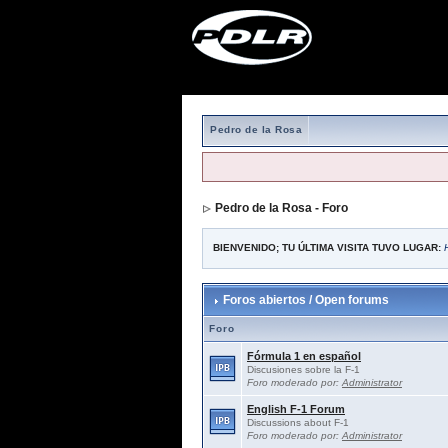
Pedro de la Rosa
Pedro de la Rosa - Foro
BIENVENIDO; TU ÚLTIMA VISITA TUVO LUGAR:
Foros abiertos / Open forums
Foro
Fórmula 1 en español
Discusiones sobre la F-1
Foro moderado por:
Administrator
English F-1 Forum
Discussions about F-1
Foro moderado por:
Administrator