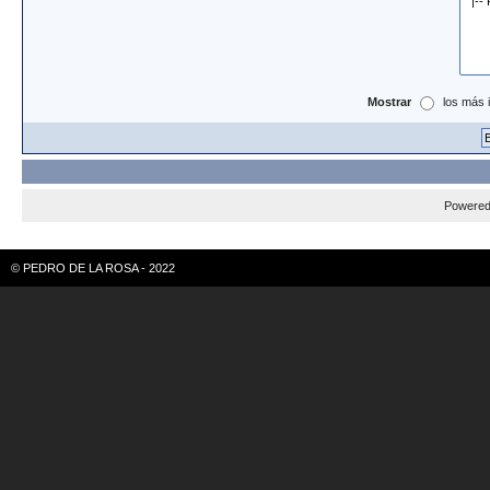
Mostrar
los más 
Powere
© PEDRO DE LA ROSA - 2022