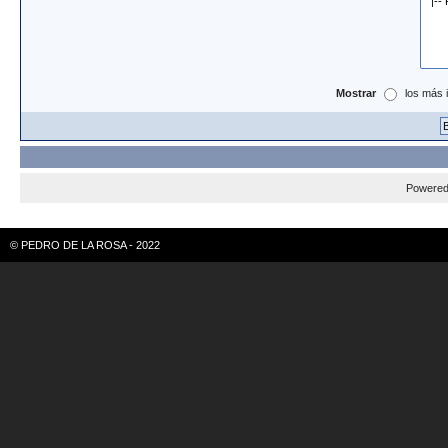
Mostrar
los más 
Powere
© PEDRO DE LA ROSA - 2022