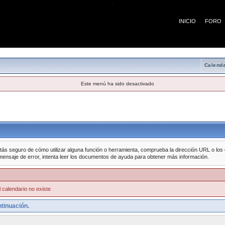
¡
INICIO
FORO
Calenda
Este menú ha sido desactivado
tás seguro de cómo utilizar alguna función o herramienta, comprueba la dirección URL o los da
mensaje de error, intenta leer los documentos de ayuda para obtener más información.
 calendario no existe
tinuación.