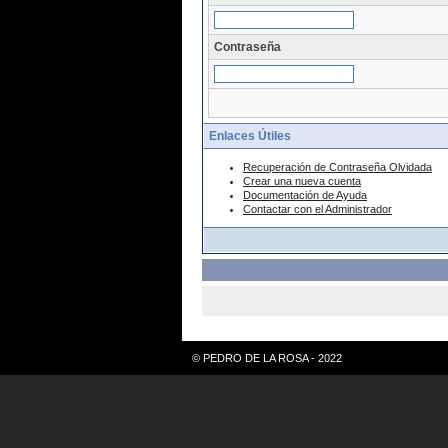
Contraseña
Enlaces Útiles
Recuperación de Contraseña Olvidada
Crear una nueva cuenta
Documentación de Ayuda
Contactar con el Administrador
© PEDRO DE LA ROSA - 2022