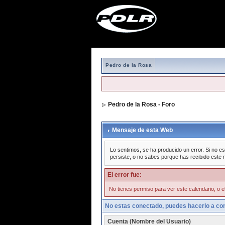
Pedro de la Rosa
Pedro de la Rosa - Foro
Mensaje de esta Web
Lo sentimos, se ha producido un error. Si no es
persiste, o no sabes porque has recibido este 
El error fue:
No tienes permiso para ver este calendario, o el
No estas conectado, puedes hacerlo a con
Cuenta (Nombre del Usuario)