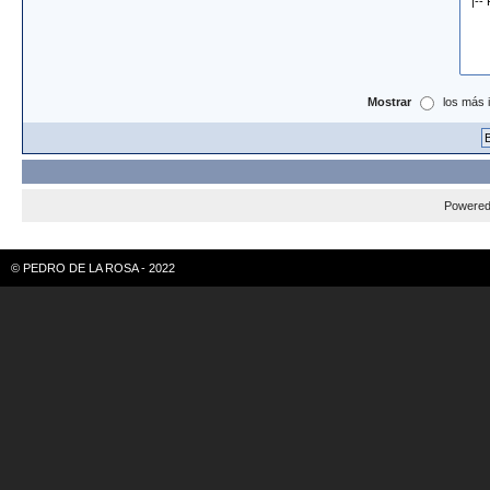
Mostrar
los más 
Powere
© PEDRO DE LA ROSA - 2022