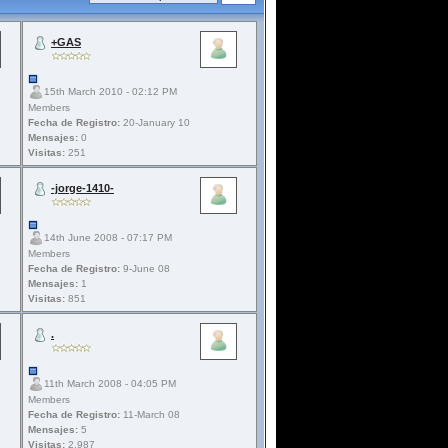
+GAS
15th March 2010 - 02:12 PM
Members
Fecha de Registro:
20-January 10
Mensajes:
0
Visitas:
251
-jorge-1410-
14th June 2008 - 07:17 PM
Members
Fecha de Registro:
9-June 08
Mensajes:
1
Visitas:
851
.
11th March 2008 - 04:05 PM
Members
Fecha de Registro:
11-March 08
Mensajes:
5
Visitas:
2.987