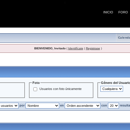
¡
INICIO
FORO
Calenda
BIENVENIDO, Invitado
(
Identifícate
|
Registrase
)
Usuarios
Foto
Género del Usuari
Usuarios con foto únicamente
por
en
con
result