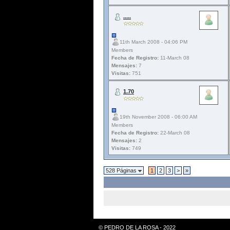
.....
11th March 2008 - 04:06 PM
Members
Fecha de Registro:
11-March 08
Mensajes:
7
Visitas:
751
1.70
19th November 2008 - 06:00 AM
Members
Fecha de Registro:
22-March 08
Mensajes:
2
Visitas:
749
528 Páginas
1
2
3
>
»
© PEDRO DE LA ROSA - 2022