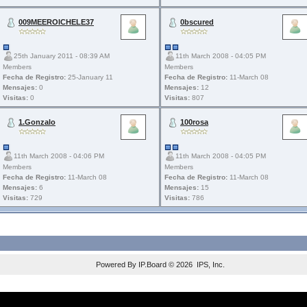
009MEEROICHELE37
0bscured
25th January 2011 - 08:39 AM
11th March 2008 - 04:05 PM
Members
Members
Fecha de Registro:
25-January 11
Fecha de Registro:
11-March 08
Mensajes:
0
Mensajes:
12
Visitas:
0
Visitas:
807
1.Gonzalo
100rosa
11th March 2008 - 04:06 PM
11th March 2008 - 04:05 PM
Members
Members
Fecha de Registro:
11-March 08
Fecha de Registro:
11-March 08
Mensajes:
6
Mensajes:
15
Visitas:
729
Visitas:
786
Powered By
IP.Board
© 2026
IPS, Inc
.