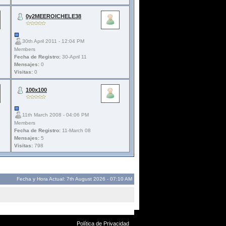
0y2MEEROICHELE38
30th April 2011 - 12:04 PM
Members
Fecha de Registro:
30-April 11
Mensajes:
0
Visitas:
0
100x100
11th March 2008 - 04:06 PM
Members
Fecha de Registro:
11-March 08
Mensajes:
5
Visitas:
798
Fecha y Hora Actual: 7th August 2026 - 07:10 AM
Política de Privacidad