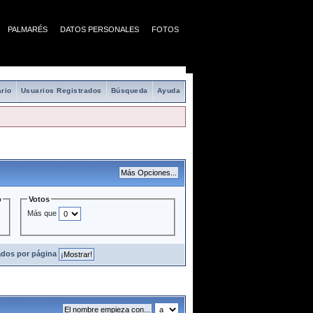
PALMARÉS
DATOS PERSONALES
FOTOS
rio
Usuarios Registrados
Búsqueda
Ayuda
o
Votos
Más que
ados por página