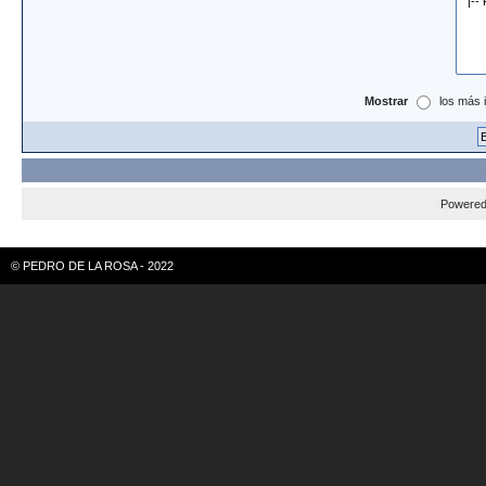
Mostrar
los más 
Powere
© PEDRO DE LA ROSA - 2022