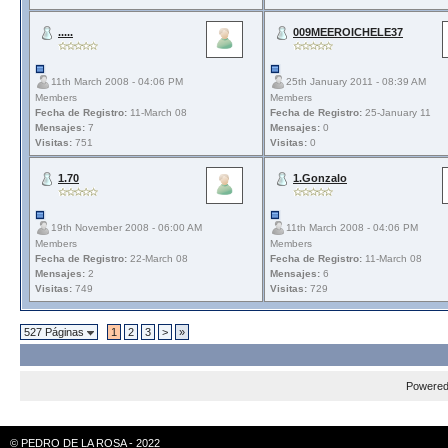
.....
009MEEROICHELE37
11th March 2008 - 04:06 PM
25th January 2011 - 08:39 AM
Members
Members
Fecha de Registro:
11-March 08
Fecha de Registro:
25-January 11
Mensajes:
7
Mensajes:
0
Visitas:
751
Visitas:
0
1.70
1.Gonzalo
19th November 2008 - 06:00 AM
11th March 2008 - 04:06 PM
Members
Members
Fecha de Registro:
22-March 08
Fecha de Registro:
11-March 08
Mensajes:
2
Mensajes:
6
Visitas:
749
Visitas:
729
527 Páginas
1
2
3
>
»
Powere
© PEDRO DE LA ROSA - 2022