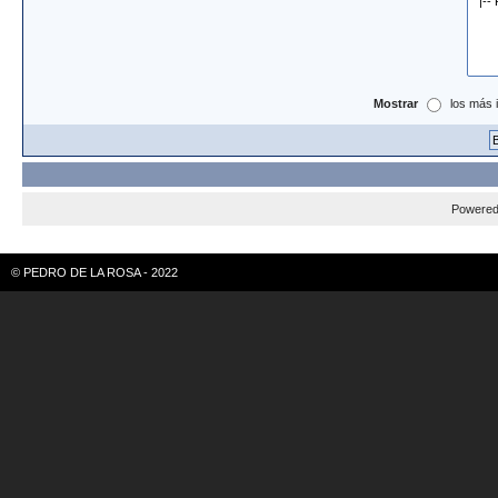
Mostrar
los más 
Powere
© PEDRO DE LA ROSA - 2022