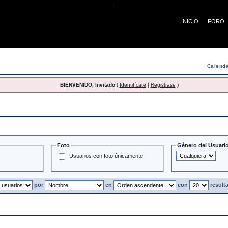
¡
INICIO
FORO
Calenda
BIENVENIDO, Invitado
(
Identifícate
|
Registrase
)
Usuarios
Foto
Género del Usuari
Usuarios con foto únicamente
por
en
con
result