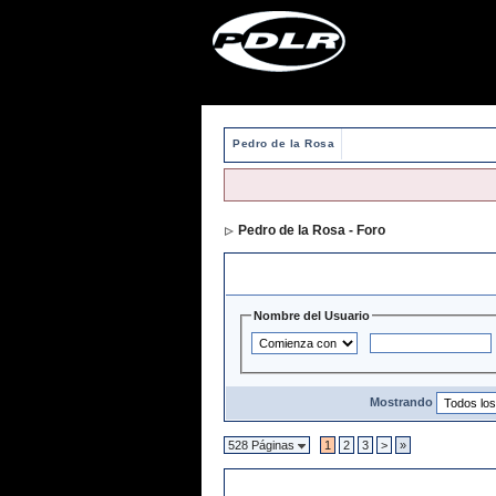
Pedro de la Rosa
Pedro de la Rosa - Foro
> Directorio de 
Opciones y Filtros de Búsqueda
Nombre del Usuario
Mostrando
528 Páginas
1
2
3
>
»
Directorio de Usuarios