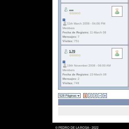
.....
11th March 2008 - 04:06 PM
Members
Fecha de Registro:
11-March 08
Mensajes:
7
Visitas:
751
1.70
19th November 2008 - 06:00 AM
Members
Fecha de Registro:
22-March 08
Mensajes:
2
Visitas:
749
528 Páginas
1
2
3
>
»
© PEDRO DE LA ROSA - 2022