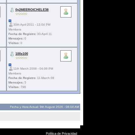
0y2MEEROICHELE38
30th April 2011 - 12:04 PM
Members
Fecha de Registro:
30-April 11
Mensajes:
0
Visitas:
0
100x100
11th March 2008 - 04:06 PM
Members
Fecha de Registro:
11-March 08
Mensajes:
5
Visitas:
798
Fecha y Hora Actual: 9th August 2026 - 08:04 AM
Política de Privacidad