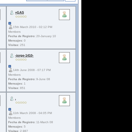
+GAS
15th March 2010 - 02:12 PM
Members
Fecha de Registro:
20-January 10
Mensajes:
0
Visitas:
251
-jorge-1410-
14th June 2008 - 07:17 PM
Members
Fecha de Registro:
9-June 08
Mensajes:
1
Visitas:
851
.
11th March 2008 - 04:05 PM
Members
Fecha de Registro:
11-March 08
Mensajes:
5
Visitas:
2.987