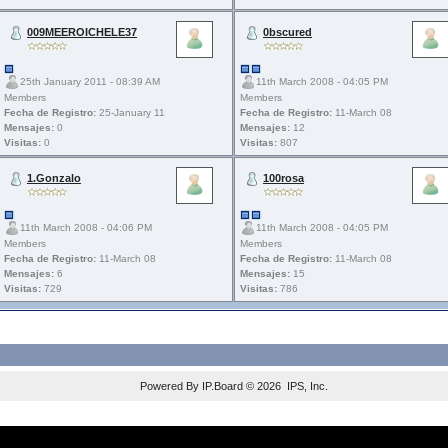
009MEEROICHELE37
0bscured
25th January 2011 - 08:39 AM
11th March 2008 - 04:05 PM
Members
Members
Fecha de Registro:
25-January 11
Fecha de Registro:
11-March 08
Mensajes:
0
Mensajes:
12
Visitas:
0
Visitas:
807
1.Gonzalo
100rosa
11th March 2008 - 04:06 PM
11th March 2008 - 04:05 PM
Members
Members
Fecha de Registro:
11-March 08
Fecha de Registro:
11-March 08
Mensajes:
6
Mensajes:
15
Visitas:
729
Visitas:
786
Powered By
IP.Board
© 2026
IPS, Inc
.