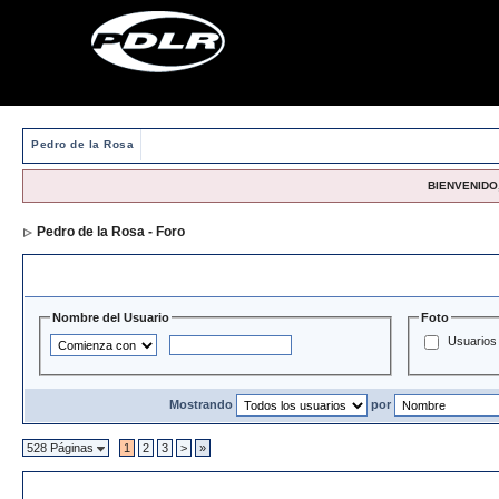
Pedro de la Rosa
BIENVENIDO,
Pedro de la Rosa - Foro
> Directorio de Usuarios
Opciones y Filtros de Búsqueda
Nombre del Usuario
Foto
Usuarios 
Mostrando
por
528 Páginas
1
2
3
>
»
Directorio de Usuarios