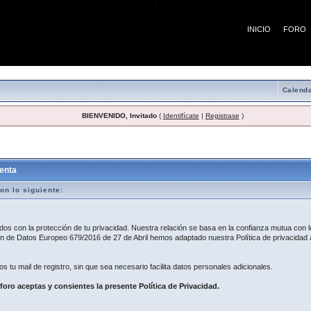
¡
INICIO
FORO
Calenda
BIENVENIDO, Invitado
(
Identifícate
|
Registrase
)
egistro
enta
on lo siguiente:
 con la protección de tu privacidad. Nuestra relación se basa en la confianza mutua con lo
 de Datos Europeo 679/2016 de 27 de Abril hemos adaptado nuestra Política de privacidad a
os tu mail de registro, sin que sea necesario facilita datos personales adicionales.
 foro aceptas y consientes la presente Política de Privacidad.