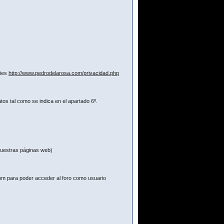
kies
http://www.pedrodelarosa.com/privacidad.php
os tal como se indica en el apartado 6º.
 nuestras páginas web)
com para poder acceder al foro como usuario