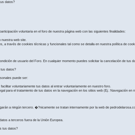
tus datos?
articipación voluntaria en el foro de nuestra página web con las siguientes finalidades:
n nuestra web site.
es, a través de cookies técnicas y funcionales tal como se detalla en nuestra política de coo
ndición de usuario del Foro. En cualquier momento puedes solicitar la cancelación de tus dat
e tus datos?
ersonales puede ser:
ilitar voluntariamente tus datos al entrar voluntariamente en nuestro foro.
gal para el tratamiento de tus datos en la navegación en los sitios web (Ej.: Navegación en
regarán a ningún tercero. �?nicamente se tratan internamente por la web de pedrodelarosa.
 datos a terceros fuera de la Unión Europea.
s tus datos?