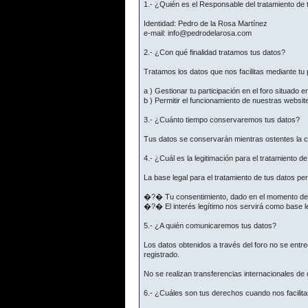
1.- ¿Quién es el Responsable del tratamiento de 
Identidad: Pedro de la Rosa Martínez
e-mail: info@pedrodelarosa.com
2.- ¿Con qué finalidad tratamos tus datos?
Tratamos los datos que nos facilitas mediante tu p
a ) Gestionar tu participación en el foro situado e
b ) Permitir el funcionamiento de nuestras websit
3.- ¿Cuánto tiempo conservaremos tus datos?
Tus datos se conservarán mientras ostentes la co
4.- ¿Cuál es la legitimación para el tratamiento d
La base legal para el tratamiento de tus datos p
�?� Tu consentimiento, dado en el momento de fac
�?� El interés legítimo nos servirá como base le
5.- ¿A quién comunicaremos tus datos?
Los datos obtenidos a través del foro no se ent
registrado.
No se realizan transferencias internacionales de
6.- ¿Cuáles son tus derechos cuando nos facilita