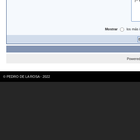
Mostrar
los más 
Powere
© PEDRO DE LA ROSA - 2022