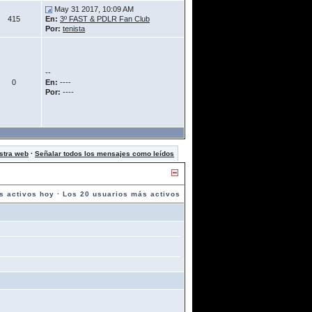
May 31 2017, 10:09 AM
415
En:
3º FAST & PDLR Fan Club
Por:
tenista
--
0
En:
----
Por:
----
stra web
·
Señalar todos los mensajes como leídos
s activos hoy
·
Los 20 usuarios más activos