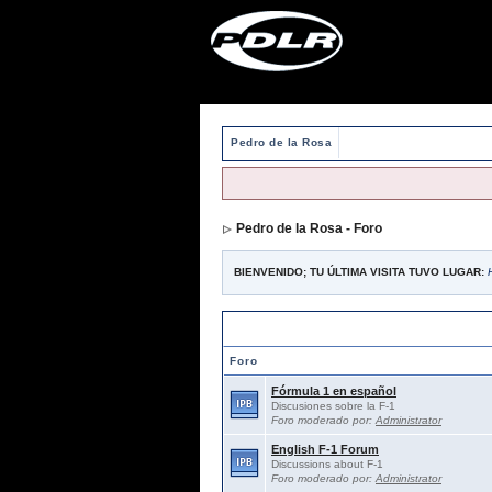
Pedro de la Rosa
Pedro de la Rosa - Foro
BIENVENIDO; TU ÚLTIMA VISITA TUVO LUGAR:
Foros abiertos / Open forums
Foro
Fórmula 1 en español
Discusiones sobre la F-1
Foro moderado por:
Administrator
English F-1 Forum
Discussions about F-1
Foro moderado por:
Administrator