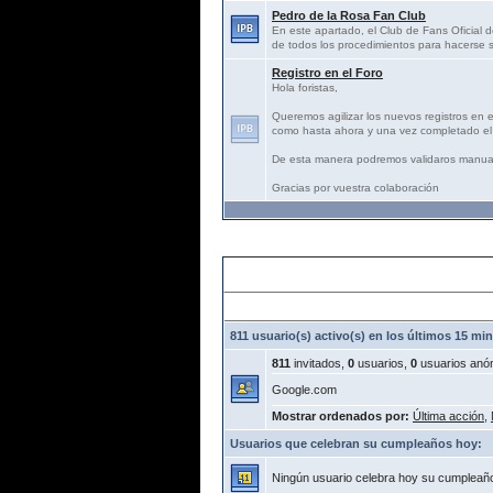
Pedro de la Rosa Fan Club
En este apartado, el Club de Fans Oficial d
de todos los procedimientos para hacerse s
Registro en el Foro
Hola foristas,
Queremos agilizar los nuevos registros en 
como hasta ahora y una vez completado el 
De esta manera podremos validaros manua
Gracias por vuestra colaboración
Estadísticas:
811 usuario(s) activo(s) en los últimos 15 mi
811
invitados,
0
usuarios,
0
usuarios anó
Google.com
Mostrar ordenados por:
Última acción
,
Usuarios que celebran su cumpleaños hoy:
Ningún usuario celebra hoy su cumpleañ