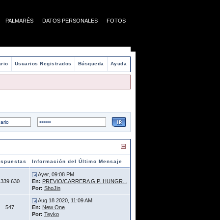
PALMARÉS
DATOS PERSONALES
FOTOS
rio
Usuarios Registrados
Búsqueda
Ayuda
spuestas
Información del Último Mensaje
Ayer, 09:08 PM
339.630
En:
PREVIO/CARRERA G.P. HUNGR...
Por:
ShoJin
Aug 18 2020, 11:09 AM
547
En:
New One
Por:
Teyko