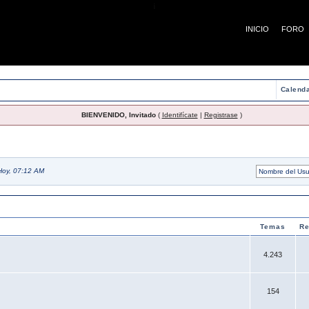
¡
INICIO
FORO
Calenda
BIENVENIDO, Invitado
(
Identifícate
|
Registrase
)
Hoy, 07:12 AM
Temas
Re
4.243
154