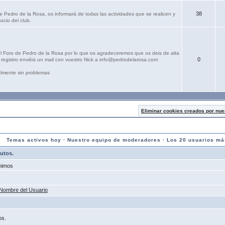
38
e Pedro de la Rosa, os informará de todas las actividades que se realicen y
ocio del club.
el Foro de Pedro de la Rosa por lo que os agradeceremos que os deis de alta
0
registro enviéis un mail con vuestro Nick a info@pedrodelarosa.com
lmente sin problemas
Eliminar cookies creados por nue
Temas activos hoy
·
Nuestro equipo de moderadores
·
Los 20 usuarios má
nutos.
nimos
Nombre del Usuario
os.