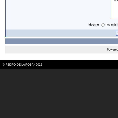
Mostrar
los más 
Powere
© PEDRO DE LA ROSA - 2022